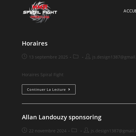
ACCUE
Horaires
13 septembre 2025
js.design1387@gmail
Horaires Spiral Fight
Continuer La Lecture
Allan Landouzy sponsoring
22 novembre 2024
js.design1387@gmail