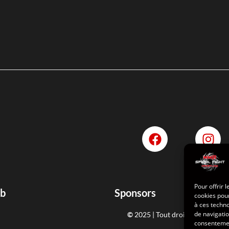
Pour offrir 
ub
Sponsors
cookies pour
à ces techn
de navigatio
©
2025 | Tout droits réservés | 
consentement