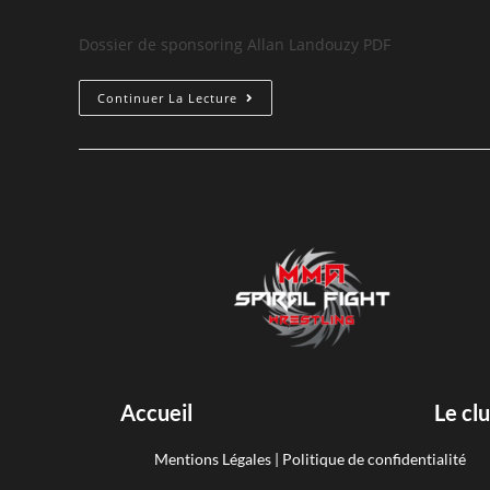
Dossier de sponsoring Allan Landouzy PDF
Continuer La Lecture
Accueil
Le cl
Mentions Légales
|
Politique de confidentialité