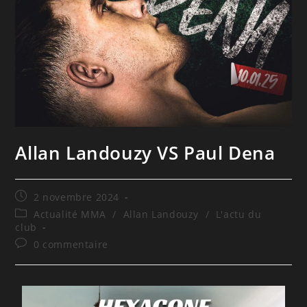
Allan Landouzy VS Paul Dena
2 novembre 2024
Actualité MMA
/
Allan Landouzy
/
L'actu du
club
0 commentaire