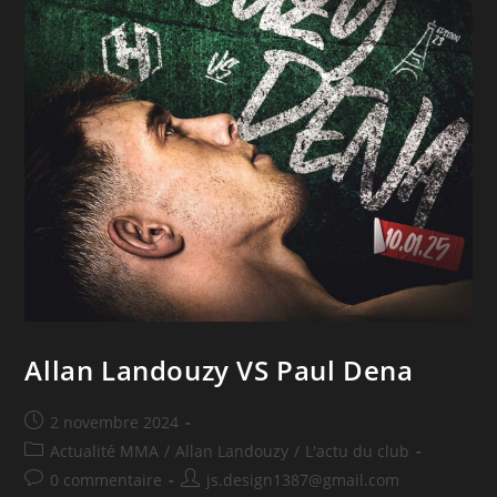
Allan Landouzy VS Paul Dena
2 novembre 2024
Actualité MMA
/
Allan Landouzy
/
L'actu du club
0 commentaire
js.design1387@gmail.com