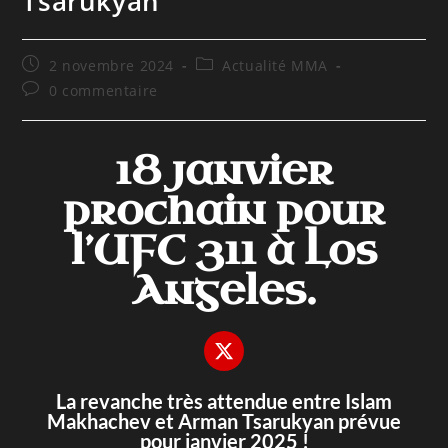
Tsarukyan
2 novembre 2024
Actualité MMA
0 commentaire
18 janvier
prochain pour
l’UFC 311 à Los
Angeles.
La revanche très attendue entre Islam
Makhachev et Arman Tsarukyan prévue
pour janvier 2025 !